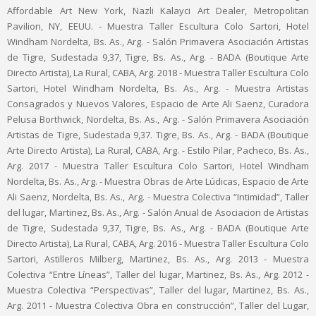
Affordable Art New York, Nazli Kalayci Art Dealer, Metropolitan
Pavilion, NY, EEUU. - Muestra Taller Escultura Colo Sartori, Hotel
Windham Nordelta, Bs. As., Arg. - Salón Primavera Asociación Artistas
de Tigre, Sudestada 9,37, Tigre, Bs. As., Arg. - BADA (Boutique Arte
Directo Artista), La Rural, CABA, Arg. 2018 - Muestra Taller Escultura Colo
Sartori, Hotel Windham Nordelta, Bs. As., Arg. - Muestra Artistas
Consagrados y Nuevos Valores, Espacio de Arte Ali Saenz, Curadora
Pelusa Borthwick, Nordelta, Bs. As., Arg. - Salón Primavera Asociación
Artistas de Tigre, Sudestada 9,37. Tigre, Bs. As., Arg. - BADA (Boutique
Arte Directo Artista), La Rural, CABA, Arg. - Estilo Pilar, Pacheco, Bs. As.,
Arg. 2017 - Muestra Taller Escultura Colo Sartori, Hotel Windham
Nordelta, Bs. As., Arg. - Muestra Obras de Arte Lúdicas, Espacio de Arte
Ali Saenz, Nordelta, Bs. As., Arg. - Muestra Colectiva “Intimidad”, Taller
del lugar, Martinez, Bs. As., Arg. - Salón Anual de Asociacion de Artistas
de Tigre, Sudestada 9,37, Tigre, Bs. As., Arg. - BADA (Boutique Arte
Directo Artista), La Rural, CABA, Arg. 2016 - Muestra Taller Escultura Colo
Sartori, Astilleros Milberg, Martinez, Bs. As., Arg. 2013 - Muestra
Colectiva “Entre Líneas”, Taller del lugar, Martinez, Bs. As., Arg. 2012 -
Muestra Colectiva “Perspectivas”, Taller del lugar, Martinez, Bs. As.,
Arg. 2011 - Muestra Colectiva Obra en construcción”, Taller del Lugar,