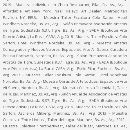
2019 - Muestra individual en Chula Restaurant, Pilar, Bs. As., Arg. -
Affordable Art New York, Nazli Kalayci Art Dealer, Metropolitan
Pavilion, NY, EEUU. - Muestra Taller Escultura Colo Sartori, Hotel
Windham Nordelta, Bs. As., Arg. - Salón Primavera Asociación Artistas
de Tigre, Sudestada 9,37, Tigre, Bs. As., Arg. - BADA (Boutique Arte
Directo Artista), La Rural, CABA, Arg. 2018 - Muestra Taller Escultura Colo
Sartori, Hotel Windham Nordelta, Bs. As., Arg. - Muestra Artistas
Consagrados y Nuevos Valores, Espacio de Arte Ali Saenz, Curadora
Pelusa Borthwick, Nordelta, Bs. As., Arg. - Salón Primavera Asociación
Artistas de Tigre, Sudestada 9,37. Tigre, Bs. As., Arg. - BADA (Boutique
Arte Directo Artista), La Rural, CABA, Arg. - Estilo Pilar, Pacheco, Bs. As.,
Arg. 2017 - Muestra Taller Escultura Colo Sartori, Hotel Windham
Nordelta, Bs. As., Arg. - Muestra Obras de Arte Lúdicas, Espacio de Arte
Ali Saenz, Nordelta, Bs. As., Arg. - Muestra Colectiva “Intimidad”, Taller
del lugar, Martinez, Bs. As., Arg. - Salón Anual de Asociacion de Artistas
de Tigre, Sudestada 9,37, Tigre, Bs. As., Arg. - BADA (Boutique Arte
Directo Artista), La Rural, CABA, Arg. 2016 - Muestra Taller Escultura Colo
Sartori, Astilleros Milberg, Martinez, Bs. As., Arg. 2013 - Muestra
Colectiva “Entre Líneas”, Taller del lugar, Martinez, Bs. As., Arg. 2012 -
Muestra Colectiva “Perspectivas”, Taller del lugar, Martinez, Bs. As.,