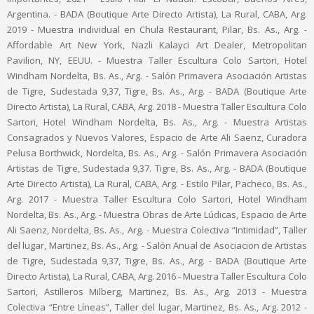
Argentina. - BADA (Boutique Arte Directo Artista), La Rural, CABA, Arg.
2019 - Muestra individual en Chula Restaurant, Pilar, Bs. As., Arg. -
Affordable Art New York, Nazli Kalayci Art Dealer, Metropolitan
Pavilion, NY, EEUU. - Muestra Taller Escultura Colo Sartori, Hotel
Windham Nordelta, Bs. As., Arg. - Salón Primavera Asociación Artistas
de Tigre, Sudestada 9,37, Tigre, Bs. As., Arg. - BADA (Boutique Arte
Directo Artista), La Rural, CABA, Arg. 2018 - Muestra Taller Escultura Colo
Sartori, Hotel Windham Nordelta, Bs. As., Arg. - Muestra Artistas
Consagrados y Nuevos Valores, Espacio de Arte Ali Saenz, Curadora
Pelusa Borthwick, Nordelta, Bs. As., Arg. - Salón Primavera Asociación
Artistas de Tigre, Sudestada 9,37. Tigre, Bs. As., Arg. - BADA (Boutique
Arte Directo Artista), La Rural, CABA, Arg. - Estilo Pilar, Pacheco, Bs. As.,
Arg. 2017 - Muestra Taller Escultura Colo Sartori, Hotel Windham
Nordelta, Bs. As., Arg. - Muestra Obras de Arte Lúdicas, Espacio de Arte
Ali Saenz, Nordelta, Bs. As., Arg. - Muestra Colectiva “Intimidad”, Taller
del lugar, Martinez, Bs. As., Arg. - Salón Anual de Asociacion de Artistas
de Tigre, Sudestada 9,37, Tigre, Bs. As., Arg. - BADA (Boutique Arte
Directo Artista), La Rural, CABA, Arg. 2016 - Muestra Taller Escultura Colo
Sartori, Astilleros Milberg, Martinez, Bs. As., Arg. 2013 - Muestra
Colectiva “Entre Líneas”, Taller del lugar, Martinez, Bs. As., Arg. 2012 -