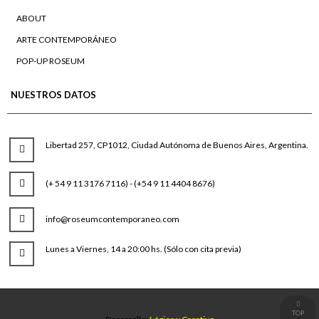
ABOUT
ARTE CONTEMPORÁNEO
POP-UP ROSEUM
NUESTROS DATOS
Libertad 257, CP1012, Ciudad Autónoma de Buenos Aires, Argentina.
(+ 54 9 11 3176 7116) - (+54 9 11 4404 8676)
info@roseumcontemporaneo.com
Lunes a Viernes, 14 a 20:00 hs. (Sólo con cita previa)
TOP