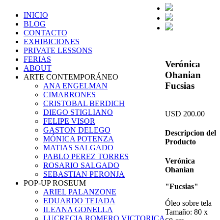
INICIO
BLOG
CONTACTO
EXHIBICIONES
PRIVATE LESSONS
FERIAS
Verónica
ABOUT
Ohanian
ARTE CONTEMPORÁNEO
Fucsias
ANA ENGELMAN
CIMARRONES
CRISTOBAL BERDICH
DIEGO STIGLIANO
USD 200.00
FELIPE VISOR
GASTON DELEGO
Descripcion del
MÓNICA POTENZA
Producto
MATIAS SALGADO
PABLO PEREZ TORRES
Verónica
ROSARIO SALGADO
Ohanian
SEBASTIAN PERONJA
POP-UP ROSEUM
"Fucsias
"
ARIEL PALANZONE
EDUARDO TEJADA
Óleo sobre tela
ILEANA GONELLA
Tamaño: 80 x
LUCRECIA ROMERO VICTORICA