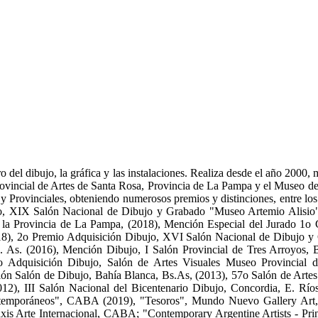
 del dibujo, la gráfica y las instalaciones. Realiza desde el año 2000,
Provincial de Artes de Santa Rosa, Provincia de La Pampa y el Museo 
y Provinciales, obteniendo numerosos premios y distinciones, entre los 
 XIX Salón Nacional de Dibujo y Grabado "Museo Artemio Alisio", E
 la Provincia de La Pampa, (2018), Mención Especial del Jurado 1o
018), 2o Premio Adquisición Dibujo, XVI Salón Nacional de Dibujo 
 As. (2016), Mención Dibujo, I Salón Provincial de Tres Arroyos,
io Adquisición Dibujo, Salón de Artes Visuales Museo Provincial
ión Salón de Dibujo, Bahía Blanca, Bs.As, (2013), 57o Salón de Arte
2), III Salón Nacional del Bicentenario Dibujo, Concordia, E. Ríos
Contemporáneos", CABA (2019), "Tesoros", Mundo Nuevo Gallery Art
xis Arte Internacional, CABA; "Contemporary Argentine Artists - Pr