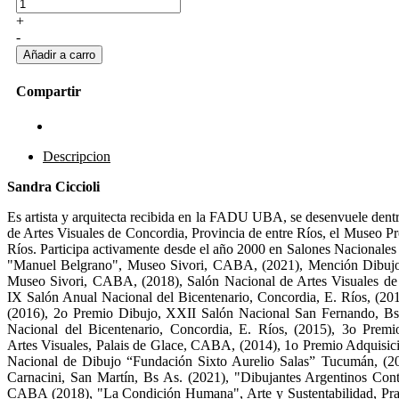
+
-
Compartir
Descripcion
Sandra Ciccioli
Es artista y arquitecta recibida en la FADU UBA, se desenvuele dentro
de Artes Visuales de Concordia, Provincia de entre Ríos, el Museo 
Ríos. Participa activamente desde el año 2000 en Salones Nacionales 
"Manuel Belgrano", Museo Sivori, CABA, (2021), Mención Dibujo,
Museo Sivori, CABA, (2018), Salón Nacional de Artes Visuales de
IX Salón Anual Nacional del Bicentenario, Concordia, E. Ríos, (2
(2016), 2o Premio Dibujo, XXII Salón Nacional San Fernando, Bs.
Nacional del Bicentenario, Concordia, E. Ríos, (2015), 3o Prem
Artes Visuales, Palais de Glace, CABA, (2014), 1o Premio Adquisic
Nacional de Dibujo “Fundación Sixto Aurelio Salas” Tucumán, (201
Carnacini, San Martín, Bs As. (2021), "Dibujantes Argentinos 
CABA (2018), "La Condición Humana", Arte y Sustentabilidad, Pra