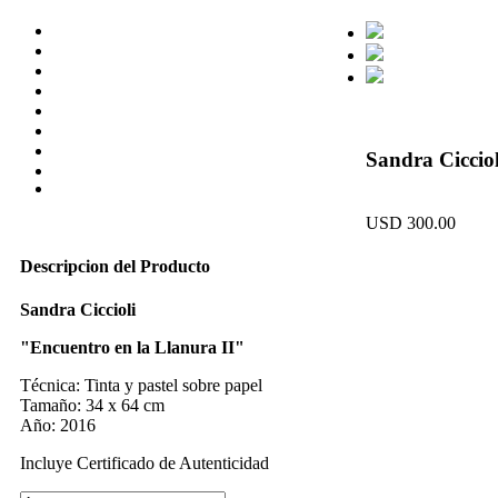
INICIO
BLOG
CONTACTO
EXHIBICIONES
PRIVATE LESSONS
FERIAS
ABOUT
Sandra Ciccio
ARTE CONTEMPORÁNEO
POP-UP ROSEUM
USD 300.00
Descripcion del Producto
Sandra Ciccioli
"Encuentro en la Llanura II"
Técnica: Tinta y pastel sobre papel
Tamaño: 34 x 64 cm
Año: 2016
Incluye Certificado de Autenticidad