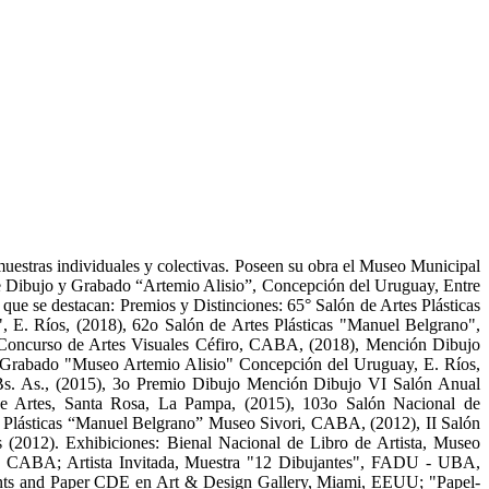
 muestras individuales y colectivas. Poseen su obra el Museo Municipal
de Dibujo y Grabado “Artemio Alisio”, Concepción del Uruguay, Entre
que se destacan: Premios y Distinciones: 65° Salón de Artes Plásticas
. Ríos, (2018), 62o Salón de Artes Plásticas "Manuel Belgrano",
 Concurso de Artes Visuales Céfiro, CABA, (2018), Mención Dibujo
y Grabado "Museo Artemio Alisio" Concepción del Uruguay, E. Ríos,
 Bs. As., (2015), 3o Premio Dibujo Mención Dibujo VI Salón Anual
 de Artes, Santa Rosa, La Pampa, (2015), 103o Salón Nacional de
s Plásticas “Manuel Belgrano” Museo Sivori, CABA, (2012), II Salón
 (2012). Exhibiciones: Bienal Nacional de Libro de Artista, Museo
, CABA; Artista Invitada, Muestra "12 Dibujantes", FADU - UBA,
ints and Paper CDE en Art & Design Gallery, Miami, EEUU; "Papel-