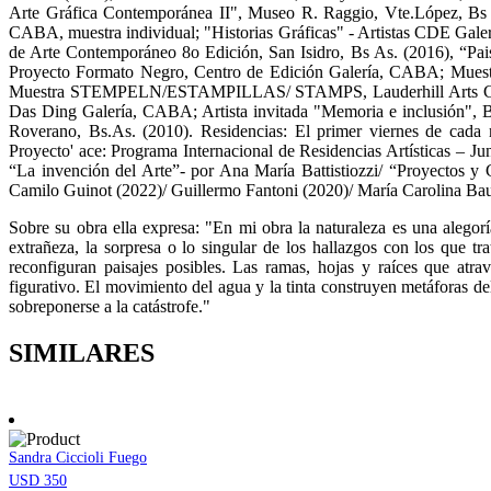
Arte Gráfica Contemporánea II", Museo R. Raggio, Vte.López, B
CABA, muestra individual; "Historias Gráficas" - Artistas CDE Galer
de Arte Contemporáneo 8o Edición, San Isidro, Bs As. (2016), “Pa
Proyecto Formato Negro, Centro de Edición Galería, CABA; Muest
Muestra STEMPELN/ESTAMPILLAS/ STAMPS, Lauderhill Arts Center, M
Das Ding Galería, CABA; Artista invitada "Memoria e inclusión", B
Roverano, Bs.As. (2010). Residencias: El primer viernes de cad
Proyecto' ace: Programa Internacional de Residencias Artísticas – Ju
“La invención del Arte”- por Ana María Battistiozzi/ “Proyectos y 
Camilo Guinot (2022)/ Guillermo Fantoni (2020)/ María Carolina Bau
Sobre su obra ella expresa: "En mi obra la naturaleza es una alegorí
extrañeza, la sorpresa o lo singular de los hallazgos con los que 
reconfiguran paisajes posibles. Las ramas, hojas y raíces que atra
figurativo. El movimiento del agua y la tinta construyen metáforas de
sobreponerse a la catástrofe."
SIMILARES
Sandra Ciccioli Fuego
USD 350