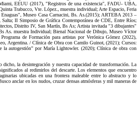
 Miami, EEUU (2017), "Registros de una existencia", FADU- UBA,
uinta Trabucco, Vte. López., muestra individual; Arte Espacio, Feria
"Sin Enaguas", Museo Casa Carnacini, Bs. As.(2015); ARTEBA 2013 –
Salta; II Simposio de Gráfica Contemporánea de CDE, Entre Ríos;
 Distrito IV, San Martín, Bs As; Artista invitada "3 dibujantes"
Bs As. muestra Individual; Bienal Nacional de Dibujo, Museo Víctor
 Programa de Formación para artistas por Verónica Gómez (2022),
áneo, Argentina. / Clínica de Obra con Camilo Guinot, (2021); Cursos:
e la autogestión” por María Lightowler. (2020); Clínica de obra con
no dicho, la desintegración y nuestra capacidad de transformación. La
ignificados al redimirlos del descarte. Los elementos que encuentro
aginarias ubicadas en una frontera maleable entre lo abstracto y lo
. Busco anclar en los nudos, cruzar densas atmósferas y mil maneras de