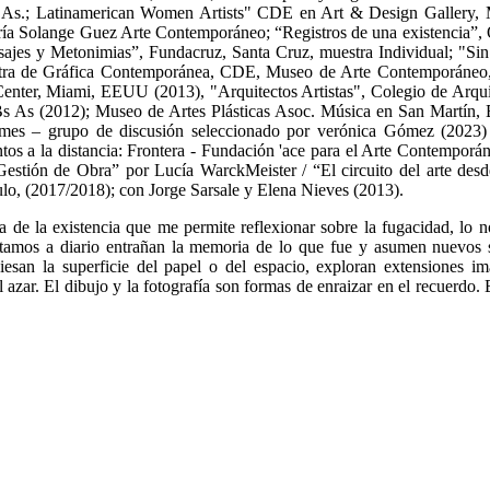
s As.; Latinamerican Women Artists" CDE en Art & Design Gallery,
ía Solange Guez Arte Contemporáneo; “Registros de una existencia”, Q
isajes y Metonimias”, Fundacruz, Santa Cruz, muestra Individual; 
ra de Gráfica Contemporánea, CDE, Museo de Arte Contemporáneo, 
iami, EEUU (2013), "Arquitectos Artistas", Colegio de Arquitectos,
s As (2012); Museo de Artes Plásticas Asoc. Música en San Martín, 
a mes – grupo de discusión seleccionado por verónica Gómez (2023)
ntos a la distancia: Frontera - Fundación 'ace para el Arte Contempor
Gestión de Obra” por Lucía WarckMeister / “El circuito del arte desd
lo, (2017/2018); con Jorge Sarsale y Elena Nieves (2013).
a de la existencia que me permite reflexionar sobre la fugacidad, lo 
tratamos a diario entrañan la memoria de lo que fue y asumen nuevos s
viesan la superficie del papel o del espacio, exploran extensiones im
l azar. El dibujo y la fotografía son formas de enraizar en el recuerdo