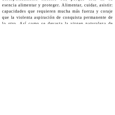
esencia alimentar y proteger. Alimentar, cuidar, asistir:
capacidades que requieren mucha más fuerza y coraje
que la violenta aspiración de conquista permanente de
lo otro. Así como se devasta la virgen naturaleza de
nuestro planeta, porque es una naturaleza que ataca
ese instinto. La domesticación de las habilidades de
cuidado les sustrae a ellas su poder natural y las
convierte en pesadas cargas sin sentido. El sin sentido,
excelentísimo mecanismo de dominación cultural que
consolida la desposesión del pensamiento autónomo y
crítico.
Alimentar, cuidar, asistir son armas muy poderosas de
construcción de lo humano y provienen del instinto
femenino salvaje. A contramano de los discursos
críticos emancipatorios, hoy la astucia consiste en
naturalizar, para devolverle a lo femenino aquello que
le fue sustraído, para quitar el maleficio impuesto por
el orden disciplinador.